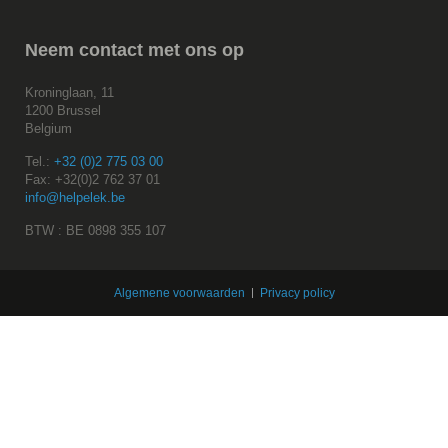
Neem
contact met ons op
Kroninglaan, 11
1200 Brussel
Belgium
Tel.:
+32 (0)2 775 03 00
Fax: +32(0)2 762 37 01
info@helpelek.be
BTW : BE 0898 355 107
Algemene voorwaarden
Privacy policy