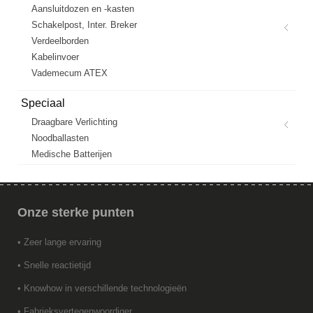
Aansluitdozen en -kasten
Schakelpost, Inter. Breker
Verdeelborden
Kabelinvoer
Vademecum ATEX
Speciaal
Draagbare Verlichting
Noodballasten
Medische Batterijen
Onze
sterke punten
• Zeer lange ervaring
• Snelle reactietijd
• Knowhow in verschillende technologieën
• Fabrieksvertegenwoordiger