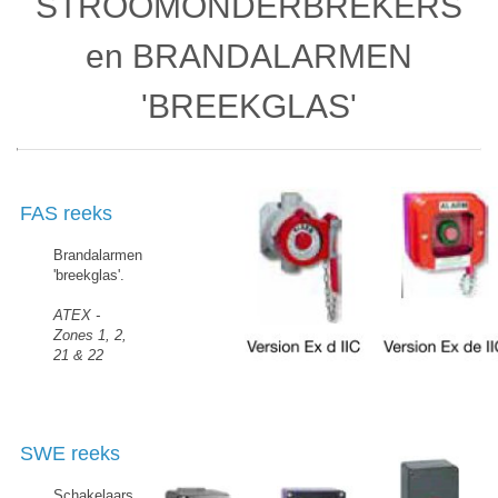
STROOMONDERBREKERS
en BRANDALARMEN
'BREEKGLAS'
FAS reeks
Brandalarmen
'breekglas'.
ATEX -
Zones 1, 2,
21 & 22
SWE reeks
Schakelaars