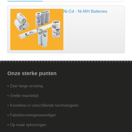
Ni-Cd - Ni-MH Batteries
Onze
sterke punten
• Zeer lange ervaring
• Snelle reactietijd
• Knowhow in verschillende technologieën
• Fabrieksvertegenwoordiger
• Op maat oplossingen