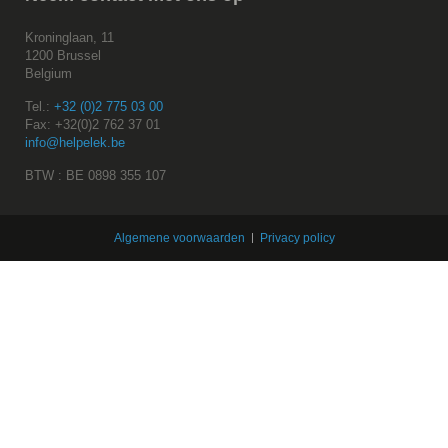
Kroninglaan, 11
1200 Brussel
Belgium
Tel.:
+32 (0)2 775 03 00
Fax: +32(0)2 762 37 01
info@helpelek.be
BTW : BE 0898 355 107
Algemene voorwaarden
Privacy policy