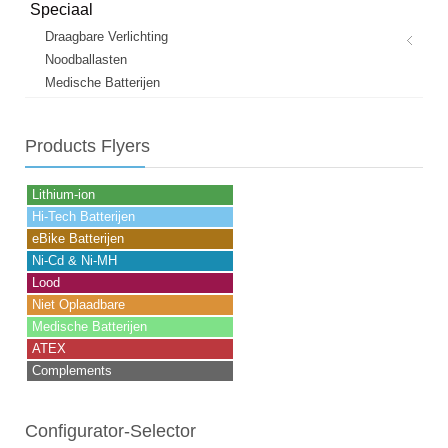
Speciaal
Draagbare Verlichting
Noodballasten
Medische Batterijen
Products
Flyers
Lithium-ion
Hi-Tech Batterijen
eBike Batterijen
Ni-Cd & Ni-MH
Lood
Niet Oplaadbare
Medische Batterijen
ATEX
Complements
Configurator-Selector