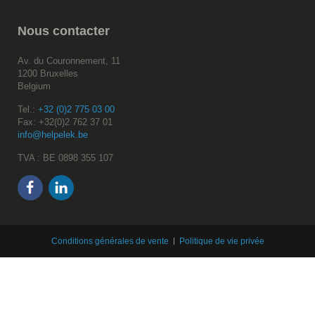
Nous
contacter
Av. du Couronnement, 11
1200 Bruxelles
Belgium
Tel.:
+32 (0)2 775 03 00
Fax: +32(0)2 762 37 01
info@helpelek.be
TVA : BE 0898 355 107
Conditions générales de vente
Politique de vie privée