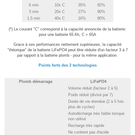
6 min
10x C
35%
92%
3 min
20x C
27%
90%
1,5 min
40x C
16%
80%
(*) Le courant "C" correspond à la capacité annoncée de la batterie:
pour une batterie 65 Ah, C = 65A
Grace à ses performances nettement supérieures, la capacité
"théorique" de la batterie LiFePO4 peut être réduite d'un facteur 3 à 7
par rapport à la batterie plomb - pour la même application.
Points forts des 2 technologies
Plomb démarrage
LiFePO4
Volume réduit (facteur 2 à 5)
Poids réduit (divisé par 7)
Durée de vie étendue (2 à 5 fois
plus de cycles)
Autodécharge très faible lorsque
non utilisé
Recharge très rapide
Ne contient pas d'acide