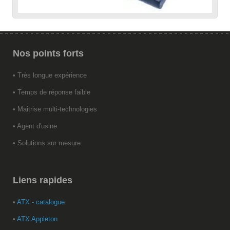
Nos
points forts
• Très longue expérience
• Temps de réponse faible
• Maitrise multi-technologies
• Agent d'usine
• Solutions sur mesure
Liens
rapides
•
ATX - catalogue
•
ATX Appleton