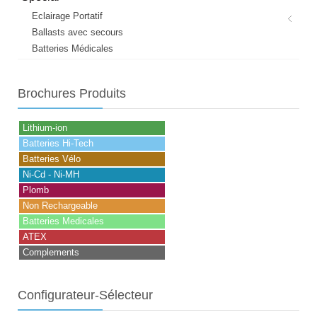
Eclairage Portatif
Ballasts avec secours
Batteries Médicales
Brochures
Produits
Lithium-ion
Batteries Hi-Tech
Batteries Vélo
Ni-Cd - Ni-MH
Plomb
Non Rechargeable
Batteries Medicales
ATEX
Complements
Configurateur-Sélecteur