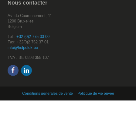
Nous
contacter
Av. du Couronnement, 11
1200 Bruxelles
Belgium
Tel.:
+32 (0)2 775 03 00
Fax: +32(0)2 762 37 01
info@helpelek.be
TVA : BE 0898 355 107
Conditions générales de vente
Politique de vie privée