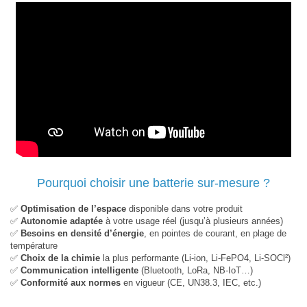
Pourquoi choisir une batterie sur-mesure ?
✅
Optimisation de l’espace
disponible dans votre produit
✅
Autonomie adaptée
à votre usage réel (jusqu’à plusieurs années)
✅
Besoins en densité d’énergie
, en pointes de courant, en plage de
température
✅
Choix de la chimie
la plus performante (Li-ion, Li-FePO4, Li-SOCl²)
✅
Communication intelligente
(Bluetooth, LoRa, NB-IoT…)
✅
Conformité aux normes
en vigueur (CE, UN38.3, IEC, etc.)