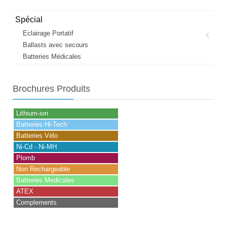
Spécial
Eclairage Portatif
Ballasts avec secours
Batteries Médicales
Brochures
Produits
Lithium-ion
Batteries Hi-Tech
Batteries Vélo
Ni-Cd - Ni-MH
Plomb
Non Rechargeable
Batteries Medicales
ATEX
Complements